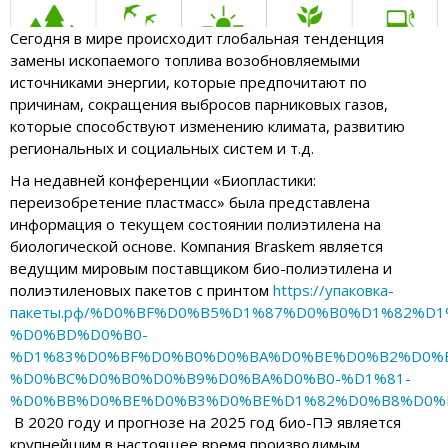
Сегодня в мире происходит глобальная тенденция
замены ископаемого топлива возобновляемыми
источниками энергии, которые предпочитают по
причинам, сокращения выбросов парниковых газов,
которые способствуют изменению климата, развитию
региональных и социальных систем и т.д.
На недавней конференции «Биопластики:
переизобретение пластмасс» была представлена
информация о текущем состоянии полиэтилена на
биологической основе. Компания Braskem является
ведущим мировым поставщиком био-полиэтилена и
полиэтиленовых пакетов с принтом
https://упаковка-
пакеты.рф/%D0%BF%D0%B5%D1%87%D0%B0%D1%82%D1
%D0%BD%D0%B0-
%D1%83%D0%BF%D0%B0%D0%BA%D0%BE%D0%B2%D0%B
%D0%BC%D0%B0%D0%B9%D0%BA%D0%B0-%D1%81-
%D0%BB%D0%BE%D0%B3%D0%BE%D1%82%D0%B8%D0%
В 2020 году и прогнозе на 2025 год био-ПЭ является
крупнейшим в настоящее время производимым