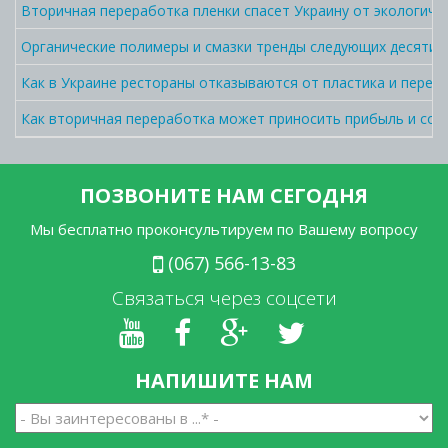
Вторичная переработка пленки спасет Украину от экологич
Органические полимеры и смазки тренды следующих десятил
Как в Украине рестораны отказываются от пластика и перехо
Как вторичная переработка может приносить прибыль и сок
ПОЗВОНИТЕ НАМ СЕГОДНЯ
Мы бесплатно проконсультируем по Вашему вопросу
(067) 566-13-83
Связаться через соцсети
НАПИШИТЕ НАМ
Вы
заинтересованы
в