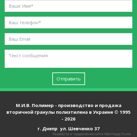
Ваше
...
Имя
*
*
Ваш
телефон
*
Ваш
Email
Текст
сообщения
Отправить
М.И.В. Полимер - производство и продажа
вторичной гранулы полиэтилена в Украине © 1995
-
2026
г. Днепр ул. Шевченко 37
Разработка и продвижение сайта Web-Happy Studio