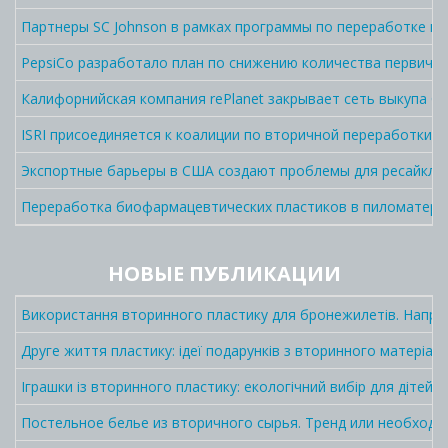
Партнеры SC Johnson в рамках программы по переработке п
PepsiCo разработало план по снижению количества первично
Калифорнийская компания rePlanet закрывает сеть выкупа C
ISRI присоединяется к коалиции по вторичной переработки 
Экспортные барьеры в США создают проблемы для ресайклин
Переработка биофармацевтических пластиков в пиломатер
НОВЫЕ ПУБЛИКАЦИИ
Використання вторинного пластику для бронежилетів. Напра
Друге життя пластику: ідеї подарунків з вторинного матеріалу
Іграшки із вторинного пластику: екологічний вибір для дітей і
Постельное белье из вторичного сырья. Тренд или необходи