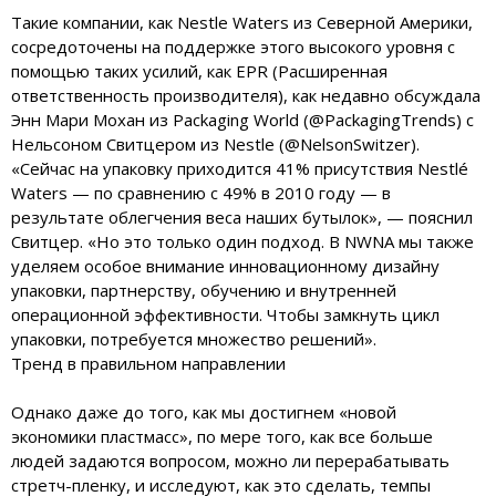
Такие компании, как Nestle Waters из Северной Америки,
сосредоточены на поддержке этого высокого уровня с
помощью таких усилий, как EPR (Расширенная
ответственность производителя), как недавно обсуждала
Энн Мари Мохан из Packaging World (@PackagingTrends) с
Нельсоном Свитцером из Nestle (@NelsonSwitzer).
«Сейчас на упаковку приходится 41% присутствия Nestlé
Waters — по сравнению с 49% в 2010 году — в
результате облегчения веса наших бутылок», — пояснил
Свитцер. «Но это только один подход. В NWNA мы также
уделяем особое внимание инновационному дизайну
упаковки, партнерству, обучению и внутренней
операционной эффективности. Чтобы замкнуть цикл
упаковки, потребуется множество решений».
Тренд в правильном направлении
Однако даже до того, как мы достигнем «новой
экономики пластмасс», по мере того, как все больше
людей задаются вопросом, можно ли перерабатывать
стретч-пленку, и исследуют, как это сделать, темпы