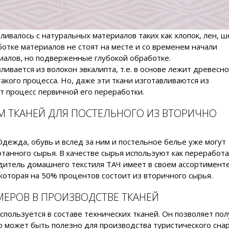
ивалось с натуральных материалов таких как хлопок, лен, ш
ботке материалов не стоят на месте и со временем начали
иалов, но подверженные глубокой обработке.
ливается из волокон эвкалипта, т.е. в основе лежит древесн
такого процесса. Но, даже эти ткани изготавливаются из
ит процесс первичной его переработки.
ЕМ ТКАНЕЙ ДЛЯ ПОСТЕЛЬНОГО ИЗ ВТОРИЧНО
Одежда, обувь и вслед за ним и постельное белье уже могут
танного сырья. В качестве сырья используют как переработ
дитель домашнего текстиля ТАЧ имеет в своем ассортимент
 которая на 50% процентов состоит из вторичного сырья.
МЕРОВ В ПРОИЗВОДСТВЕ ТКАНЕЙ
пользуется в составе технических тканей. Он позволяет по
Это может быть полезно для производства туристического сн