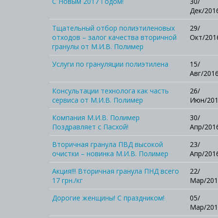
С Новым 2017 Годом!
30/
Дек/201
Тщательный отбор полиэтиленовых
29/
отходов – залог качества вторичной
Окт/201
гранулы от М.И.В. Полимер
Услуги по грануляции полиэтилена
15/
Авг/201
Консультации технолога как часть
26/
сервиса от М.И.В. Полимер
Июн/20
Компания М.И.В. Полимер
30/
Поздравляет с Пасхой!
Апр/201
Вторичная гранула ПВД высокой
23/
очистки – новинка М.И.В. Полимер
Апр/201
Акция!!! Вторичная гранула ПНД всего
22/
17 грн./кг
Мар/201
Дорогие женщины! С праздником!
05/
Мар/201