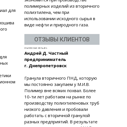
полимерных изделий из вторичного
риал для
полиэтилена, чем при
использовании исходного сырья в
 пошива
виде нефти и природного газа.
ного
ОТЗЫВЫ КЛИЕНТОВ
Гранула вторичного ПНД, которую
 для
мы постоянно закупаем у М.И.В.
ьных
Полимер вне всяких похвал. Более
10-ти лет работаем на рынке по
етики
производству полиэтиленовых труб
ционном
низкого давления и пробовали
работать с вторичной гранулой
разных предприятий. В результате
остановились на компании М.И.В.,
которая кроме отличного качества
вторичной гранулы также является
и надежным поставщиком.
Директор ТОВ "ОЛАНД СТОРМ"