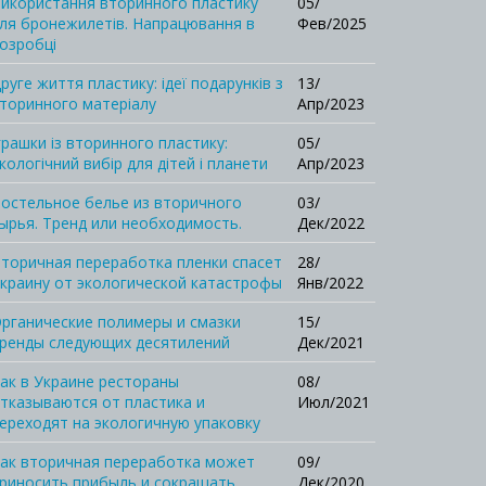
икористання вторинного пластику
05/
ля бронежилетів. Напрацювання в
Фев/2025
озробці
руге життя пластику: ідеї подарунків з
13/
торинного матеріалу
Апр/2023
грашки із вторинного пластику:
05/
кологічний вибір для дітей і планети
Апр/2023
остельное белье из вторичного
03/
ырья. Тренд или необходимость.
Дек/2022
торичная переработка пленки спасет
28/
краину от экологической катастрофы
Янв/2022
рганические полимеры и смазки
15/
ренды следующих десятилений
Дек/2021
ак в Украине рестораны
08/
тказываются от пластика и
Июл/2021
ереходят на экологичную упаковку
ак вторичная переработка может
09/
риносить прибыль и сокращать
Дек/2020