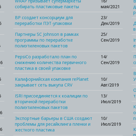
WRAP призывает супермаркеты
16/
В
6
собирать пластиковые пакеты
мая/2021
д
р
BP создает консорциум для
23/
6
переработки ПЭТ-упаковки
Дек/2019
Д
в
Партнеры SC Johnson в рамках
25/
программы по переработке
Сен/2019
І
6
полиэтиленовых пакетов
е
PepsiCo разработало план по
14/
П
16
снижению количества первичного
Сен/2019
с
пластика в своей упаковке
В
6
Калифорнийская компания rePlanet
10/
У
закрывает сеть выкупа CRV
Авг/2019
О
6
ISRI присоединяется к коалиции по
13/
т
вторичной переработки
Июл/2019
К
полиэтиленовых пакетов
6
о
Экспортные барьеры в США создают
10/
п
проблемы для ресайклинга пленки и
Июл/2019
6
К
жесткого пластика
п