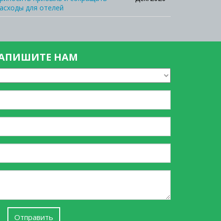
асходы для отелей
АПИШИТЕ НАМ
Ваше
Имя
*
Ваш
телефон
*
Ваш
Email
Текст
сообщения
Отправить