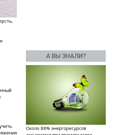
ерсть,
ое
А ВЫ ЗНАЛИ?
анный
е
лучить
Около 88% энергоресурсов
аряжения
экономится при производстве