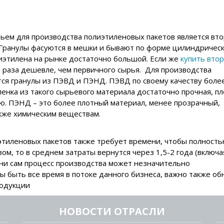
ем для производства полиэтиленовых пакетов является вт
. Гранулы фасуются в мешки и бывают по форме цилиндричес
иэтилена на рынке достаточно большой. Если же
купить вто
ва раза дешевле, чем первичного сырья. Для производства
ся гранулы из ПЭВД и ПЭНД. ПЭВД по своему качеству боле
ленка из такого сырьевого материала достаточно прочная, пл
ю. ПЭНД – это более плотный материал, менее прозрачный,
акже химическим веществам.
этиленовых пакетов также требует времени, чтобы полность
ом, то в среднем затраты вернутся через 1,5-2 года (включа
ени сам процесс производства может незначительно
ы быть все время в потоке данного бизнеса, важно также об
родукции
НОВОСТИ ОТРАСЛИ