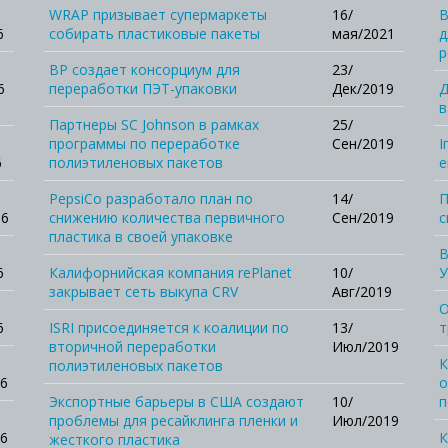
WRAP призывает супермаркеты
16/
В
6
собирать пластиковые пакеты
мая/2021
д
р
BP создает консорциум для
23/
6
переработки ПЭТ-упаковки
Дек/2019
Д
в
Партнеры SC Johnson в рамках
25/
программы по переработке
Сен/2019
І
6
полиэтиленовых пакетов
е
PepsiCo разработало план по
14/
П
16
снижению количества первичного
Сен/2019
с
пластика в своей упаковке
В
6
Калифорнийская компания rePlanet
10/
У
закрывает сеть выкупа CRV
Авг/2019
О
6
ISRI присоединяется к коалиции по
13/
т
вторичной переработки
Июл/2019
К
полиэтиленовых пакетов
6
о
Экспортные барьеры в США создают
10/
п
проблемы для ресайклинга пленки и
Июл/2019
6
К
жесткого пластика