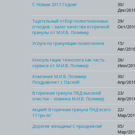
С Новым 2017 Годом!
30/
Дек/201
Тщательный отбор полиэтиленовых
29/
отходов – залог качества вторичной
Окт/201
гранулы от М.И.В. Полимер
Услуги по грануляции полиэтилена
15/
Авг/201
Консультации технолога как часть
26/
сервиса от М.И.В. Полимер
Июн/20
Компания М.И.В. Полимер
30/
Поздравляет с Пасхой!
Апр/201
Вторичная гранула ПВД высокой
23/
очистки – новинка М.И.В. Полимер
Апр/201
Акция!!! Вторичная гранула ПНД всего
22/
17 грн./кг
Мар/201
Дорогие женщины! С праздником!
05/
Мар/201