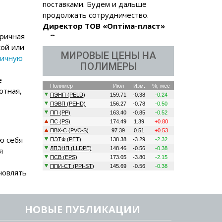
продолжать сотрудничество.
Директор ТОВ «Оптіма-пласт»
г. Запорожье.
оричная
кой или
МИРОВЫЕ ЦЕНЫ НА
ричную
ПОЛИМЕРЫ
е
отная,
ю себя
я
новлять
НОВЫЕ ПУБЛИКАЦИИ