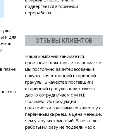
подвергается вторичной
переработке.
анулы
ры и для
ОТЗЫВЫ КЛИЕНТОВ
очков
в
Наша компания занимается
производством тары из пластмасс и
мы постоянно заинтересованы в
в плане
покупке качественной вторичной
гранулы. В качестве поставщика
вторичной гранулы полиэтилена
давно сотрудничаем с М.И.В.
ается в
Полимер. Их продукция
практически сравнима по качеству с
первичным сырьем, а цена меньше,
чем у других компаний. За пять лет
работы ни разу не подвели нас с
поставками. Будем и дальше