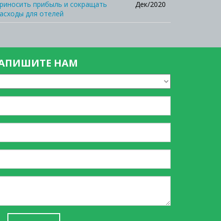
риносить прибыль и сокращать
Дек/2020
асходы для отелей
АПИШИТЕ НАМ
Ваше
Имя
*
Ваш
телефон
*
Ваш
Email
Текст
сообщения