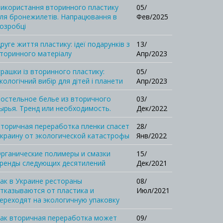
икористання вторинного пластику
05/
ля бронежилетів. Напрацювання в
Фев/2025
озробці
руге життя пластику: ідеї подарунків з
13/
торинного матеріалу
Апр/2023
грашки із вторинного пластику:
05/
кологічний вибір для дітей і планети
Апр/2023
остельное белье из вторичного
03/
ырья. Тренд или необходимость.
Дек/2022
торичная переработка пленки спасет
28/
краину от экологической катастрофы
Янв/2022
рганические полимеры и смазки
15/
ренды следующих десятилений
Дек/2021
ак в Украине рестораны
08/
тказываются от пластика и
Июл/2021
ереходят на экологичную упаковку
ак вторичная переработка может
09/