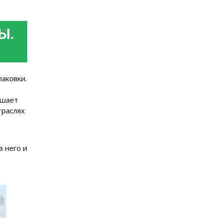
Ы.
аковки.
ешает
траслях
 него и