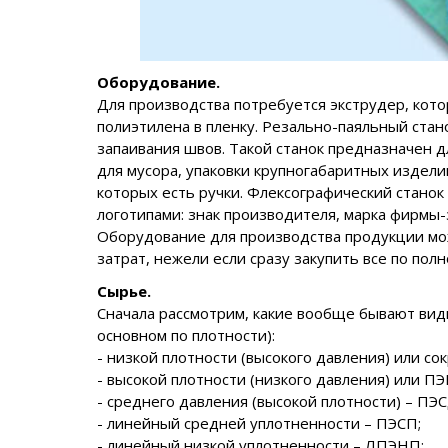
Оборудование.
Для производства потребуется экструдер, кот
полиэтилена в пленку. Резально-паяльный стан
запаивания швов. Такой станок предназначен 
для мусора, упаковки крупногабаритных издели
которых есть ручки. Флексографический стано
логотипами: знак производителя, марка фирмы-
Оборудование для производства продукции мож
затрат, нежели если сразу закупить все по полн
Сырье.
Сначала рассмотрим, какие вообще бывают виды
основном по плотности):
- низкой плотности (высокого давления) или 
- высокой плотности (низкого давления) или П
- среднего давления (высокой плотности) – ПЭС
- линейный средней уплотненности – ПЭСП;
- линейный низкой уплотненности – ЛПЭНП;