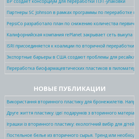
BP создает консорциум для переработки ПЭТ-упаковки
Партнеры SC Johnson в рамках программы по переработке п
PepsiCo разработало план по снижению количества первично
Калифорнийская компания rePlanet закрывает сеть выкупа C
ISRI присоединяется к коалиции по вторичной переработки 
Экспортные барьеры в США создают проблемы для ресайклин
Переработка биофармацевтических пластиков в пиломатер
НОВЫЕ ПУБЛИКАЦИИ
Використання вторинного пластику для бронежилетів. Напра
Друге життя пластику: ідеї подарунків з вторинного матеріалу
Іграшки із вторинного пластику: екологічний вибір для дітей і
Постельное белье из вторичного сырья. Тренд или необходи