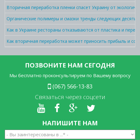
Вторичная переработка пленки спасет Украину от экологич
Органические полимеры и смазки тренды следующих десятил
Как в Украине рестораны отказываются от пластика и перехо
Как вторичная переработка может приносить прибыль и сок
ПОЗВОНИТЕ НАМ СЕГОДНЯ
Мы бесплатно проконсультируем по Вашему вопросу
(067) 566-13-83
Связаться через соцсети
НАПИШИТЕ НАМ
Вы
заинтересованы