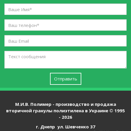
в
Ваше
...
Имя
*
*
Ваш
телефон
*
Ваш
Email
Текст
сообщения
Отправить
М.И.В. Полимер - производство и продажа
вторичной гранулы полиэтилена в Украине © 1995
-
2026
г. Днепр ул. Шевченко 37